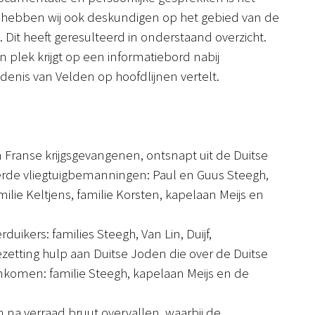
ij hebben wij ook deskundigen op het gebied van de
 Dit heeft geresulteerd in onderstaand overzicht.
en plek krijgt op een informatiebord nabij
denis van Velden op hoofdlijnen vertelt.
Franse krijgsgevangenen, ontsnapt uit de Duitse
erde vliegtuigbemanningen: Paul en Guus Steegh,
lie Keltjens, familie Korsten, kapelaan Meijs en
ikers: families Steegh, Van Lin, Duijf,
zetting hulp aan Duitse Joden die over de Duitse
enkomen: familie Steegh, kapelaan Meijs en de
na verraad bruut overvallen, waarbij de