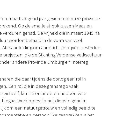
 en maart volgend jaar gevierd dat onze provincie
elfsprekend. Op de smalle strook tussen Maas en
e verduren gehad. De vrijheid die in maart 1945 na
 duur worden betaald in de vorm van veel
d. Alle aanleiding om aandacht te blijven besteden
e projecten, die de Stichting Veldense Volkscultuur
 onder andere Provincie Limburg en Interreg
enaren die daar tijdens de oorlog een rol in
en. Een rol die in deze grensregio vaak
or zichzelf, familie en anderen hebben vele
. Illegaal werk moest in het diepste geheim
lijk om een natuurgetrouw en volledig beeld te
 documentatie en persoonlijke gesprekken is het