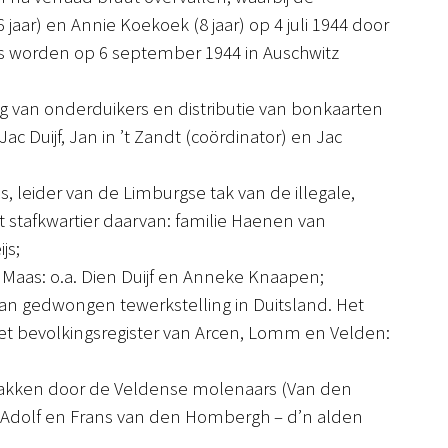
aar) en Annie Koekoek (8 jaar) op 4 juli 1944 door
s worden op 6 september 1944 in Auschwitz
g van onderduikers en distributie van bonkaarten
ac Duijf, Jan in ’t Zandt (coördinator) en Jac
, leider van de Limburgse tak van de illegale,
et stafkwartier daarvan: familie Haenen van
js;
 Maas: o.a. Dien Duijf en Anneke Knaapen;
 gedwongen tewerkstelling in Duitsland. Het
t bevolkingsregister van Arcen, Lomm en Velden:
 bakken door de Veldense molenaars (Van den
Adolf en Frans van den Hombergh – d’n alden