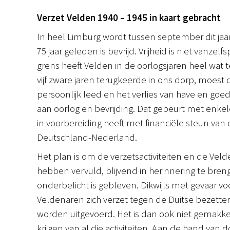
Verzet Velden 1940 – 1945 in kaart gebracht
In heel Limburg wordt tussen september dit jaar
75 jaar geleden is bevrijd. Vrijheid is niet vanz
grens heeft Velden in de oorlogsjaren heel wat t
vijf zware jaren terugkeerde in ons dorp, moest
persoonlijk leed en het verlies van have en goe
aan oorlog en bevrijding. Dat gebeurt met enkel
in voorbereiding heeft met financiële steun van
Deutschland-Nederland.
Het plan is om de verzetsactiviteiten en de Veld
hebben vervuld, blijvend in herinnering te breng
onderbelicht is gebleven. Dikwijls met gevaar vo
Veldenaren zich verzet tegen de Duitse bezetter
worden uitgevoerd. Het is dan ook niet gemakke
krijgen van al die activiteiten. Aan de hand van