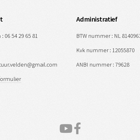
t
Administratief
 : 06 54 29 65 81
BTW nummer : NL 814096
Kvk nummer : 12055870
ltuur.velden@gmail.com
ANBI nummer : 79628
formulier