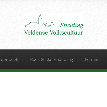
ordenboek
Boek Gekke Maondaag
Fontein