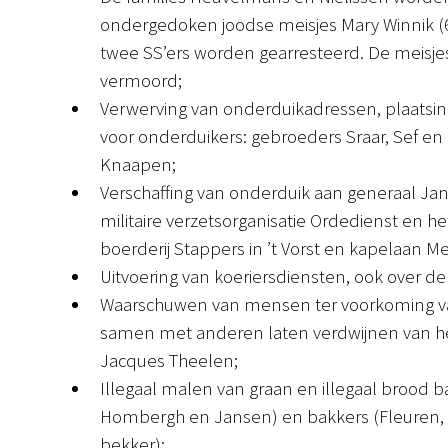
ondergedoken joodse meisjes Mary Winnik (6 j
twee SS’ers worden gearresteerd. De meisje
vermoord;
Verwerving van onderduikadressen, plaatsin
voor onderduikers: gebroeders Sraar, Sef en J
Knaapen;
Verschaffing van onderduik aan generaal Jans
militaire verzetsorganisatie Ordedienst en h
boerderij Stappers in ’t Vorst en kapelaan Mei
Uitvoering van koeriersdiensten, ook over de
Waarschuwen van mensen ter voorkoming van
samen met anderen laten verdwijnen van he
Jacques Theelen;
Illegaal malen van graan en illegaal brood
Hombergh en Jansen) en bakkers (Fleuren, 
bekker);