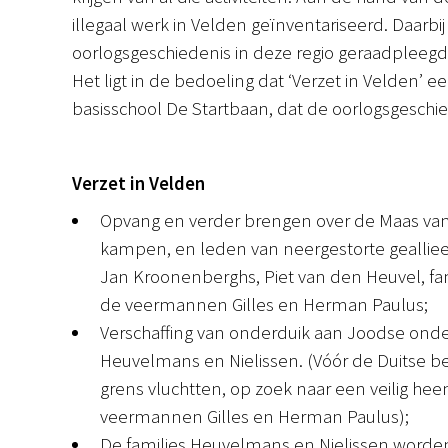
illegaal werk in Velden geïnventariseerd. Daarb
oorlogsgeschiedenis in deze regio geraadpleegd.
Het ligt in de bedoeling dat ‘Verzet in Velden’ e
basisschool De Startbaan, dat de oorlogsgeschie
Verzet in Velden
Opvang en verder brengen over de Maas van 
kampen, en leden van neergestorte geallie
Jan Kroonenberghs, Piet van den Heuvel, fami
de veermannen Gilles en Herman Paulus;
Verschaffing van onderduik aan Joodse onderdu
Heuvelmans en Nielissen. (Vóór de Duitse be
grens vluchtten, op zoek naar een veilig he
veermannen Gilles en Herman Paulus);
De families Heuvelmans en Nielissen worden 