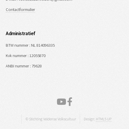
Contactformulier
Administratief
BTW nummer : NL 814096335
Kvk nummer : 12055870
ANBI nummer : 79628
© Stichting Veldense Volkscultuur
Design:
HTML5 UP