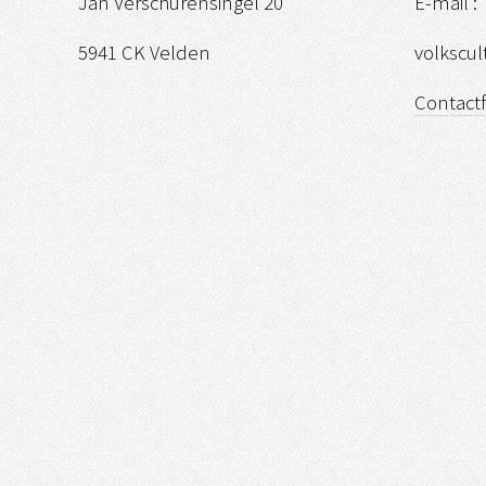
Jan Verschurensingel 20
E-mail :
5941 CK Velden
volkscu
Contact