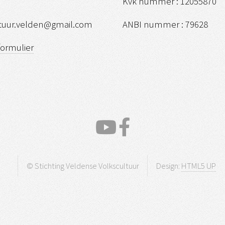
Kvk nummer : 12055870
ltuur.velden@gmail.com
ANBI nummer : 79628
formulier
© Stichting Veldense Volkscultuur
Design:
HTML5 UP