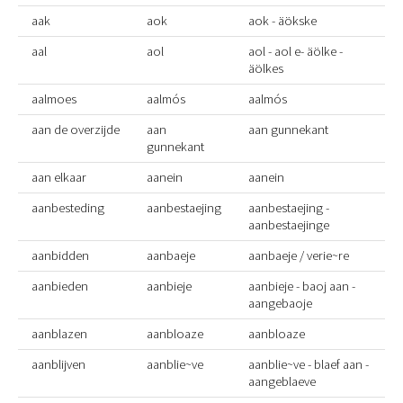
aak
aok
aok - äökske
aal
aol
aol - aol e- äölke -
äölkes
aalmoes
aalmós
aalmós
aan de overzijde
aan
aan gunnekant
gunnekant
aan elkaar
aanein
aanein
aanbesteding
aanbestaejing
aanbestaejing -
aanbestaejinge
aanbidden
aanbaeje
aanbaeje / verie~re
aanbieden
aanbieje
aanbieje - baoj aan -
aangebaoje
aanblazen
aanbloaze
aanbloaze
aanblijven
aanblie~ve
aanblie~ve - blaef aan -
aangeblaeve