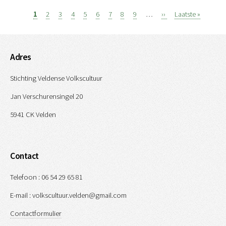
Page
1
Page
2
Page
3
Page
4
Page
5
Page
6
Page
7
Page
8
Page
9
…
Volgende
››
Laatste
Laatste »
Paginatie
pagina
pagina
Adres
Stichting Veldense Volkscultuur
Jan Verschurensingel 20
5941 CK Velden
Contact
Telefoon : 06 54 29 65 81
E-mail : volkscultuur.velden@gmail.com
Contactformulier