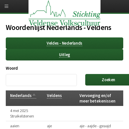
Overslaan
en
naar
de
inhoud
Woordenlijst Nederlands - Veldens
gaan
Veldes - Nederlands
Uitleg
Woord
Aflopend
Nederlands
Veldens
Vervoeging en/of
sorteren
meer betekenissen
4 mei 2025
Struikelstenen
aaien
aje
aje - aajde - geaajd