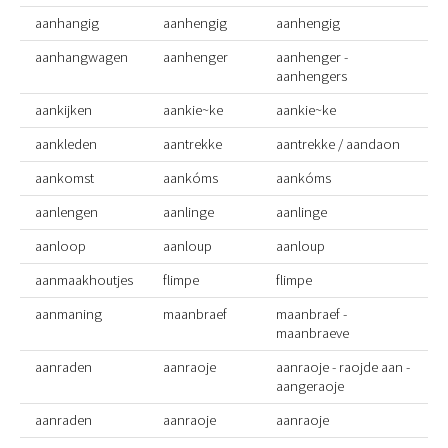
aanhangig
aanhengig
aanhengig
aanhangwagen
aanhenger
aanhenger -
aanhengers
aankijken
aankie~ke
aankie~ke
aankleden
aantrekke
aantrekke / aandaon
aankomst
aankóms
aankóms
aanlengen
aanlinge
aanlinge
aanloop
aanloup
aanloup
aanmaakhoutjes
flimpe
flimpe
aanmaning
maanbraef
maanbraef -
maanbraeve
aanraden
aanraoje
aanraoje - raojde aan -
aangeraoje
aanraden
aanraoje
aanraoje