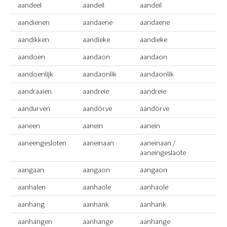
aandeel
aandeil
aandeil
aandienen
aandaene
aandaene
aandikken
aandieke
aandieke
aandoen
aandaon
aandaon
aandoenlijk
aandaonlik
aandaonlik
aandraaien
aandreie
aandreie
aandurven
aandörve
aandörve
aaneen
aanein
aanein
aaneengesloten
aaneinaan
aaneinaan /
aaneingeslaote
aangaan
aangaon
aangaon
aanhalen
aanhaole
aanhaole
aanhang
aanhank
aanhank
aanhangen
aanhange
aanhange