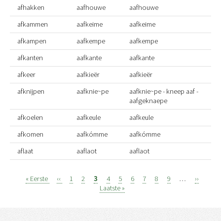
afhakken
aafhouwe
aafhouwe
afkammen
aafkeime
aafkeime
afkampen
aafkempe
aafkempe
afkanten
aafkante
aafkante
afkeer
aafkieër
aafkieër
afknijpen
aafknie~pe
aafknie~pe - kneep aaf -
aafgeknaepe
afkoelen
aafkeule
aafkeule
afkomen
aafkómme
aafkómme
aflaat
aaflaot
aaflaot
Eerste
« Eerste
Vorige
‹‹
Page
1
Page
2
Page
3
Page
4
Page
5
Page
6
Page
7
Page
8
Page
9
…
Volgend
››
Laats
Paginatie
pagina
pagina
Laatste »
pagina
pagi