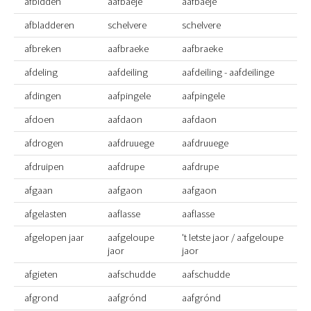
afbidden
aafbaeje
aafbaeje
afbladderen
schelvere
schelvere
afbreken
aafbraeke
aafbraeke
afdeling
aafdeiling
aafdeiling - aafdeilinge
afdingen
aafpingele
aafpingele
afdoen
aafdaon
aafdaon
afdrogen
aafdruuege
aafdruuege
afdruipen
aafdrupe
aafdrupe
afgaan
aafgaon
aafgaon
afgelasten
aaflasse
aaflasse
afgelopen jaar
aafgeloupe
't letste jaor / aafgeloupe
jaor
jaor
afgieten
aafschudde
aafschudde
afgrond
aafgrónd
aafgrónd