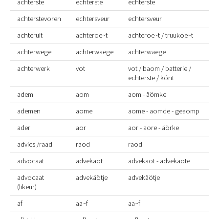
achterste
echterste
echterste
achterstevoren
echtersveur
echtersveur
achteruit
achteroe~t
achteroe~t / truukoe~t
achterwege
achterwaege
achterwaege
achterwerk
vot
vot / baom / batterie /
echterste / kónt
adem
aom
aom - äömke
ademen
aome
aome - aomde - geaomp
ader
aor
aor - aore - äörke
advies /raad
raod
raod
advocaat
advekaot
advekaot - advekaote
advocaat
advekäötje
advekäötje
(likeur)
af
aa~f
aa~f