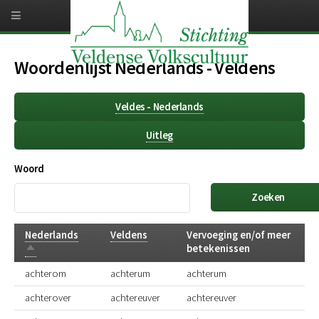
Overslaan
en
naar
de
inhoud
Woordenlijst Nederlands - Veldens
gaan
Veldes - Nederlands
Uitleg
Woord
Nederlands
Veldens
Vervoeging en/of meer
Aflopend
betekenissen
sorteren
achterom
achterum
achterum
achterover
achtereuver
achtereuver