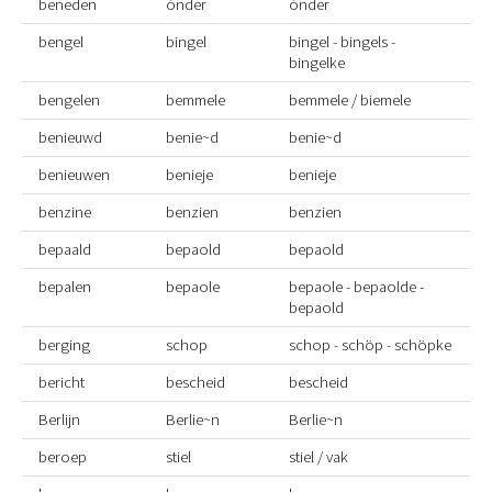
beneden
ónder
ónder
bengel
bingel
bingel - bingels -
bingelke
bengelen
bemmele
bemmele / biemele
benieuwd
benie~d
benie~d
benieuwen
benieje
benieje
benzine
benzien
benzien
bepaald
bepaold
bepaold
bepalen
bepaole
bepaole - bepaolde -
bepaold
berging
schop
schop - schöp - schöpke
bericht
bescheid
bescheid
Berlijn
Berlie~n
Berlie~n
beroep
stiel
stiel / vak