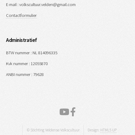
E-mail : volkscultuur.velden@gmail.com
Contactformulier
Administratief
BTW nummer : NL 814096335
Kvk nummer : 12055870
ANBI nummer : 79628
© Stichting Veldense Volkscultuur
Design:
HTML5 UP