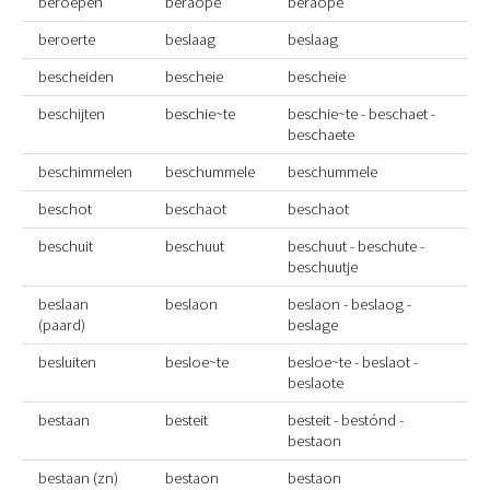
beroepen
beraope
beraope
beroerte
beslaag
beslaag
bescheiden
bescheie
bescheie
beschijten
beschie~te
beschie~te - beschaet -
beschaete
beschimmelen
beschummele
beschummele
beschot
beschaot
beschaot
beschuit
beschuut
beschuut - beschute -
beschuutje
beslaan
beslaon
beslaon - beslaog -
(paard)
beslage
besluiten
besloe~te
besloe~te - beslaot -
beslaote
bestaan
besteit
besteit - bestónd -
bestaon
bestaan (zn)
bestaon
bestaon