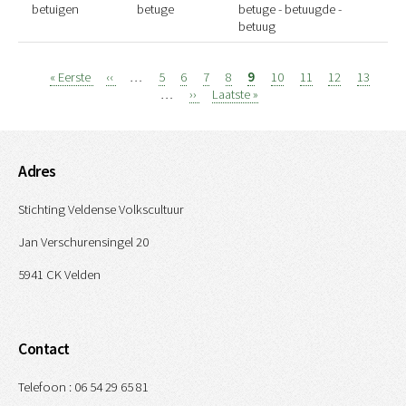
betuigen
betuge
betuge - betuugde -
betuug
Eerste
« Eerste
Vorige
‹‹
…
Page
5
Page
6
Page
7
Page
8
Page
9
Page
10
Page
11
Page
12
Page
13
Paginatie
pagina
pagina
…
Volgende
››
Laatste
Laatste »
pagina
pagina
Adres
Stichting Veldense Volkscultuur
Jan Verschurensingel 20
5941 CK Velden
Contact
Telefoon : 06 54 29 65 81