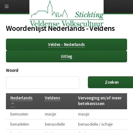
Overslaan
en
naar
de
inhoud
Woordenlijst Nederlands - Veldens
gaan
Veldes - Nederlands
Uitleg
Woord
Nederlands
Veldens
Vervoeging en/of meer
Aflopend
betekenissen
sorteren
bemoeien
maoje
maoje
benadelen
benaodeile
benaodeile / schaje