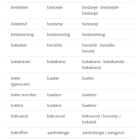
besteden
bestaeje
bestaeje - bestaejde -
bestaejd
bestemd
bestump
bestump
bestemming
bestumming
bestumming
betasten
beväöle
beväöle - bevulde -
bevuld
betekenen
beteikene
beteikene - beteikende -
beteikend
beter
baeter
baeter
(genezen)
beter worden
baetere
baetere
betere
baetere
baetere
betraand
betraond
betraond / bezump /
bebäök
betreffen
aanbelange
aanbelange / aangaon