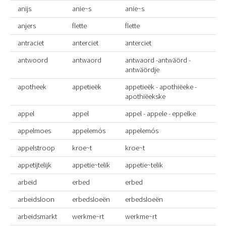
anijs
anie~s
anie~s
anjers
flette
flette
antraciet
anterciet
anterciet
antwoord
antwaord
antwaord -antwäörd -
antwäördje
apotheek
appetieëk
appetieëk - apothiëeke -
apothiëekske
appel
appel
appel - appele - eppelke
appelmoes
appelemós
appelemós
appelstroop
kroe~t
kroe~t
appetijtelijk
appetie~telik
appetie~telik
arbeid
erbed
erbed
arbeidsloon
erbedsloeën
erbedsloeën
arbeidsmarkt
werkme~rt
werkme~rt