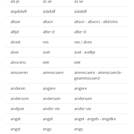
als je
ás se
ás se
alsjeblieft
ásteblif
ásteblif
altaar
altaor
altaor - altaors - altäörke
altijd
altie~d
altie~d
alvast
ves
ves / alves
alver
avel
avel - aveltje
alvorens
ieër
ieër
amuseren
ammezaere
ammezaere - ammezaerde -
geammezaerd
anderen
angere
angere
andersom
andersum
andersum
andijvie
andie~vie
andie~vie
angel
angel
angel - angels - engelke
angst
engs
engs