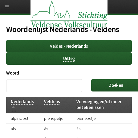
Overslaan
en
naar
de
inhoud
Woordenlijst Nederlands - Veldens
gaan
Veldes - Nederlands
Uitleg
Woord
Nederlands
Veldens
Vervoeging en/of meer
Aflopend
betekenissen
sorteren
alpinopet
pienepetje
pienepetje
als
ás
ás