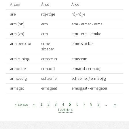
Arcen
Árce
Árce
are
rój-rójje
rój-rójje
arm (bn)
erm
erm - ermer - erms
arm (zn)
erm
erm - erm - ermke
arm persoon
erme
erme sloeber
sloeber
armleuning
ermsteun
ermsteun
armoede
ermaod
ermaod / ermaoj
armoedig
schaemel
schaemel / ermaojig
armsgat
ermsgaat
ermsgaat - ermsgater
Eerste
« Eerste
Vorige
‹‹
Page
1
Page
2
Page
3
Page
4
Page
5
Page
6
Page
7
Page
8
Page
9
…
Volgend
››
Laats
Paginatie
pagina
pagina
Laatste »
pagina
pagi