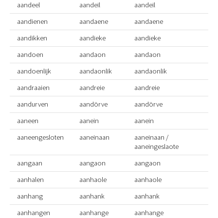
aandeel
aandeil
aandeil
aandienen
aandaene
aandaene
aandikken
aandieke
aandieke
aandoen
aandaon
aandaon
aandoenlijk
aandaonlik
aandaonlik
aandraaien
aandreie
aandreie
aandurven
aandörve
aandörve
aaneen
aanein
aanein
aaneengesloten
aaneinaan
aaneinaan /
aaneingeslaote
aangaan
aangaon
aangaon
aanhalen
aanhaole
aanhaole
aanhang
aanhank
aanhank
aanhangen
aanhange
aanhange