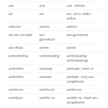
aak
aok
aok - äökske
aal
aol
aol - aol e- äölke -
äölkes
aalmoes
aalmós
aalmós
aan de overzijde
aan
aan gunnekant
gunnekant
aan elkaar
aanein
aanein
aanbesteding
aanbestaejing
aanbestaejing -
aanbestaejinge
aanbidden
aanbaeje
aanbaeje / verie~re
aanbieden
aanbieje
aanbieje - baoj aan -
aangebaoje
aanblazen
aanbloaze
aanbloaze
aanblijven
aanblie~ve
aanblie~ve - blaef aan -
aangeblaeve