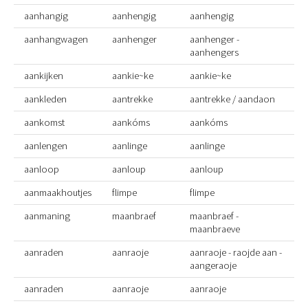
aanhangig
aanhengig
aanhengig
aanhangwagen
aanhenger
aanhenger -
aanhengers
aankijken
aankie~ke
aankie~ke
aankleden
aantrekke
aantrekke / aandaon
aankomst
aankóms
aankóms
aanlengen
aanlinge
aanlinge
aanloop
aanloup
aanloup
aanmaakhoutjes
flimpe
flimpe
aanmaning
maanbraef
maanbraef -
maanbraeve
aanraden
aanraoje
aanraoje - raojde aan -
aangeraoje
aanraden
aanraoje
aanraoje