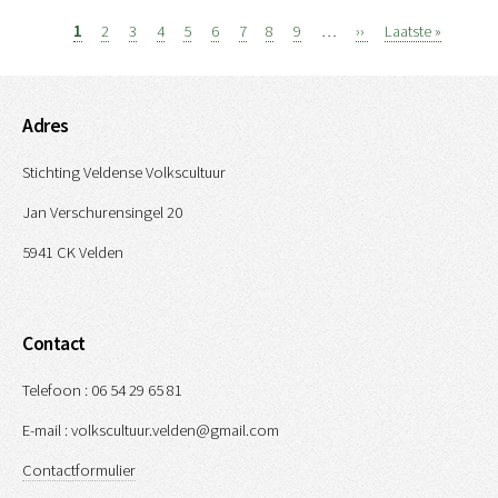
Page
1
Page
2
Page
3
Page
4
Page
5
Page
6
Page
7
Page
8
Page
9
…
Volgende
››
Laatste
Laatste »
Paginatie
pagina
pagina
Adres
Stichting Veldense Volkscultuur
Jan Verschurensingel 20
5941 CK Velden
Contact
Telefoon : 06 54 29 65 81
E-mail : volkscultuur.velden@gmail.com
Contactformulier