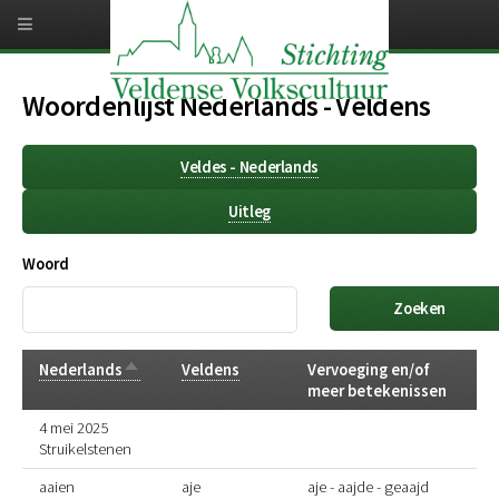
Overslaan
en
naar
de
inhoud
Woordenlijst Nederlands - Veldens
gaan
Veldes - Nederlands
Uitleg
Woord
Aflopend
Nederlands
Veldens
Vervoeging en/of
sorteren
meer betekenissen
4 mei 2025
Struikelstenen
aaien
aje
aje - aajde - geaajd