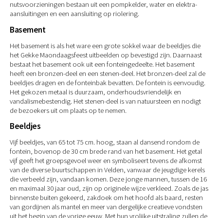
nutsvoorzieningen bestaan uit een pompkelder, water en elektra-
aansluitingen en een aansluiting op riolering.
Basement
Het basement is als het ware een grote sokkel waar de beeldjes die
het Gekke Maondaagsfeest uitbeelden op bevestigd zijn. Daarnaast
bestaat het basement ook uit een fonteingedeelte. Het basement
heeft een bronzen-deel en een stenen-deel. Het bronzen-deel zal de
beeldjes dragen en de fonteinbak bevatten. De fontein is eenvoudig.
Het gekozen metaal is duurzaam, onderhoudsvriendelijk en
vandalismebestendig. Het stenen-deel is van natuursteen en nodigt
de bezoekers uit om plaats op te nemen.
Beeldjes
Vijf beeldjes, van 65 tot 75 cm. hoog, staan al dansend rondom de
fontein, bovenop de 30 cm brede rand van het basement. Het getal
vijf geeft het groepsgevoel weer en symboliseert tevens de afkomst
van de diverse buurtschappen in Velden, vanwaar de jeugdige kerels
die verbeeld zijn, vandaan komen. Deze jonge mannen, tussen de 16
en maximaal 30 jaar oud, zijn op originele wijze verkleed. Zoals de jas
binnenste buiten gekeerd, zakdoek om het hoofd als baard, resten
van gordijnen als mantel en meer van dergelijke creatieve vondsten
uit het begin van de vorige eeuw. Met hun vrolijke uitstraling zullen de