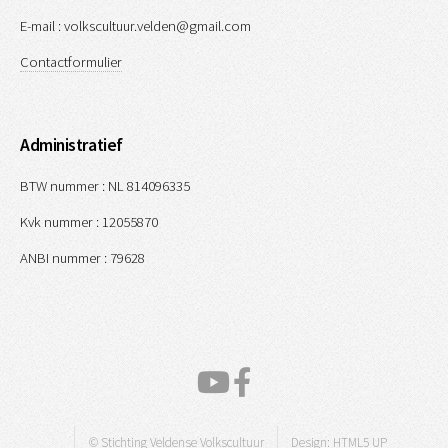
E-mail : volkscultuur.velden@gmail.com
Contactformulier
Administratief
BTW nummer : NL 814096335
Kvk nummer : 12055870
ANBI nummer : 79628
© Stichting Veldense Volkscultuur
Design:
HTML5 UP