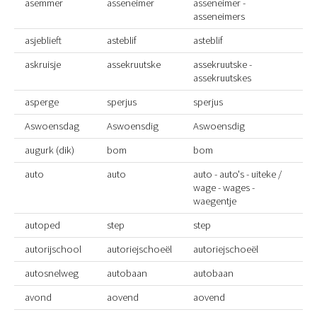
asemmer
asseneimer
asseneimer -
asseneimers
asjeblieft
asteblif
asteblif
askruisje
assekruutske
assekruutske -
assekruutskes
asperge
sperjus
sperjus
Aswoensdag
Aswoensdig
Aswoensdig
augurk (dik)
bom
bom
auto
auto
auto - auto's - uiteke /
wage - wages -
waegentje
autoped
step
step
autorijschool
autoriejschoeël
autoriejschoeël
autosnelweg
autobaan
autobaan
avond
aovend
aovend