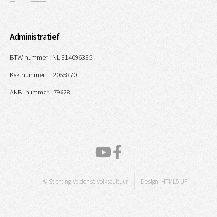
Administratief
BTW nummer : NL 814096335
Kvk nummer : 12055870
ANBI nummer : 79628
© Stichting Veldense Volkscultuur
Design:
HTML5 UP