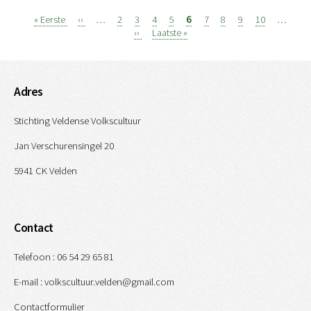
Eerste
« Eerste
Vorige
‹‹
…
Page
2
Page
3
Page
4
Page
5
Page
6
Page
7
Page
8
Page
9
Page
10
…
Paginatie
pagina
pagina
Volgende
››
Laatste
Laatste »
pagina
pagina
Adres
Stichting Veldense Volkscultuur
Jan Verschurensingel 20
5941 CK Velden
Contact
Telefoon : 06 54 29 65 81
E-mail : volkscultuur.velden@gmail.com
Contactformulier