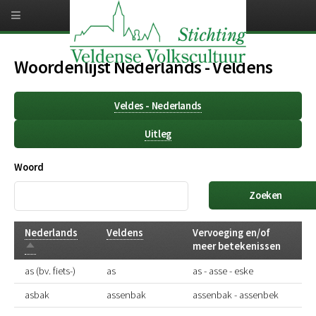
Overslaan
en
naar
de
inhoud
Woordenlijst Nederlands - Veldens
gaan
Veldes - Nederlands
Uitleg
Woord
Nederlands
Veldens
Vervoeging en/of
Aflopend
meer betekenissen
sorteren
as (bv. fiets-)
as
as - asse - eske
asbak
assenbak
assenbak - assenbek