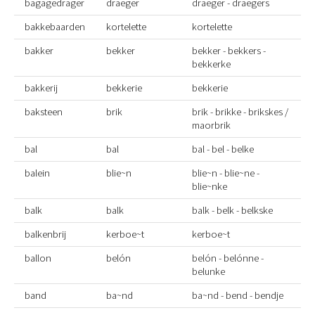
bagagedrager
draeger
draeger - draegers
bakkebaarden
kortelette
kortelette
bakker
bekker
bekker - bekkers -
bekkerke
bakkerij
bekkerie
bekkerie
baksteen
brik
brik - brikke - brikskes /
maorbrik
bal
bal
bal - bel - belke
balein
blie~n
blie~n - blie~ne -
blie~nke
balk
balk
balk - belk - belkske
balkenbrij
kerboe~t
kerboe~t
ballon
belón
belón - belónne -
belunke
band
ba~nd
ba~nd - bend - bendje