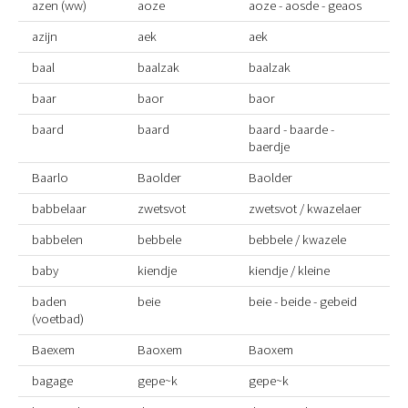
azen (ww)
aoze
aoze - aosde - geaos
azijn
aek
aek
baal
baalzak
baalzak
baar
baor
baor
baard
baard
baard - baarde -
baerdje
Baarlo
Baolder
Baolder
babbelaar
zwetsvot
zwetsvot / kwazelaer
babbelen
bebbele
bebbele / kwazele
baby
kiendje
kiendje / kleine
baden
beie
beie - beide - gebeid
(voetbad)
Baexem
Baoxem
Baoxem
bagage
gepe~k
gepe~k