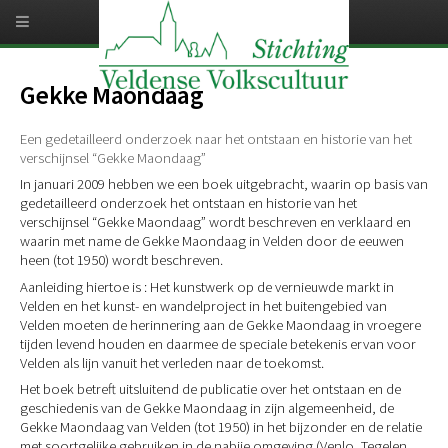
Overslaan
en
naar
de
inhoud
Gekke Maondaag
gaan
Een gedetailleerd onderzoek naar het ontstaan en historie van het
verschijnsel “Gekke Maondaag”
In januari 2009 hebben we een boek uitgebracht, waarin op basis van
gedetailleerd onderzoek het ontstaan en historie van het
verschijnsel “Gekke Maondaag” wordt beschreven en verklaard en
waarin met name de Gekke Maondaag in Velden door de eeuwen
heen (tot 1950) wordt beschreven.
Aanleiding hiertoe is : Het kunstwerk op de vernieuwde markt in
Velden en het kunst- en wandelproject in het buitengebied van
Velden moeten de herinnering aan de Gekke Maondaag in vroegere
tijden levend houden en daarmee de speciale betekenis ervan voor
Velden als lijn vanuit het verleden naar de toekomst.
Het boek betreft uitsluitend de publicatie over het ontstaan en de
geschiedenis van de Gekke Maondaag in zijn algemeenheid, de
Gekke Maondaag van Velden (tot 1950) in het bijzonder en de relatie
met soortgelijke gebruiken in de nabije omgeving (Venlo, Tegelen,