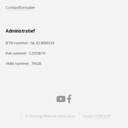
Contactformulier
Administratief
BTW nummer : NL 814096335
Kvk nummer : 12055870
ANBI nummer : 79628
© Stichting Veldense Volkscultuur
Design:
HTML5 UP