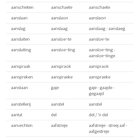
aanschieten
aanschaete
aanschaete
aanslaan
aanslaon
aanslaon
aanslag
aanslaag
aanslaag - aanslaeg
aansluiten
aansloe~te
aansloe~te
aansluiting
aansloe~ting
aansloe~ting -
aansloe~tinge
aanspraak
aanspraok
aanspraok
aanspreken
aanspraeke
aanspraeke
aanstaan
gaje
gaje - gaajde -
gegaajd
aanstellerij
aanstel
aanstel
aantal
del
del / 'n del
aanvechten
aafstrieje
aafstrieje - streej aaf -
aafgestreje