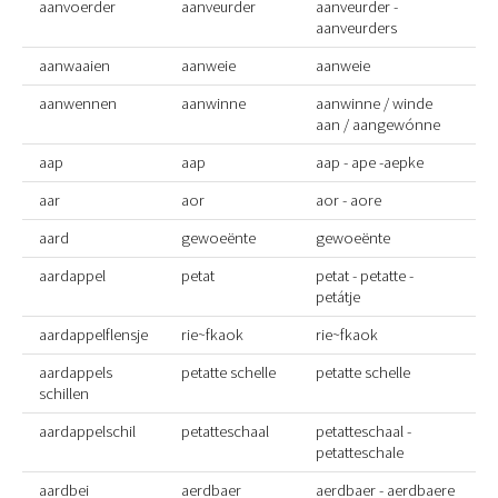
aanvoerder
aanveurder
aanveurder -
aanveurders
aanwaaien
aanweie
aanweie
aanwennen
aanwinne
aanwinne / winde
aan / aangewónne
aap
aap
aap - ape -aepke
aar
aor
aor - aore
aard
gewoeënte
gewoeënte
aardappel
petat
petat - petatte -
petátje
aardappelflensje
rie~fkaok
rie~fkaok
aardappels
petatte schelle
petatte schelle
schillen
aardappelschil
petatteschaal
petatteschaal -
petatteschale
aardbei
aerdbaer
aerdbaer - aerdbaere