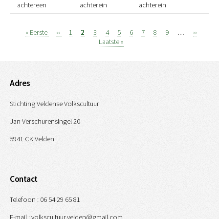
achtereen
achterein
achterein
Eerste
« Eerste
Vorige
‹‹
Page
1
Page
2
Page
3
Page
4
Page
5
Page
6
Page
7
Page
8
Page
9
…
Volgend
››
Laats
Paginatie
pagina
pagina
Laatste »
pagina
pagi
Adres
Stichting Veldense Volkscultuur
Jan Verschurensingel 20
5941 CK Velden
Contact
Telefoon : 06 54 29 65 81
E-mail : volkscultuur.velden@gmail.com