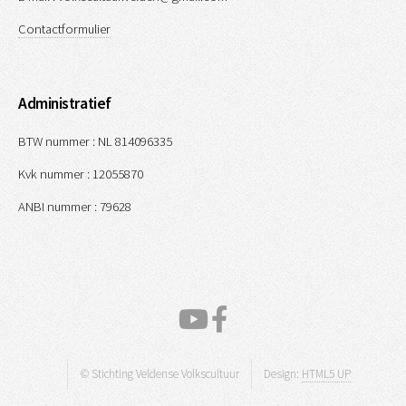
Contactformulier
Administratief
BTW nummer : NL 814096335
Kvk nummer : 12055870
ANBI nummer : 79628
© Stichting Veldense Volkscultuur
Design:
HTML5 UP