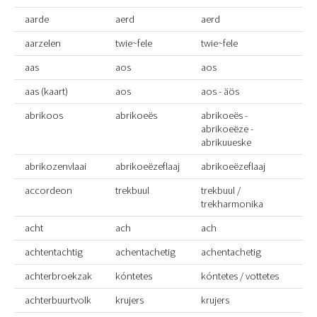
aarde
aerd
aerd
aarzelen
twie~fele
twie~fele
aas
aos
aos
aas (kaart)
aos
aos - äös
abrikoos
abrikoeës
abrikoeës -
abrikoeëze -
abrikuueske
abrikozenvlaai
abrikoeëzeflaaj
abrikoeëzeflaaj
accordeon
trekbuul
trekbuul /
trekharmonika
acht
ach
ach
achtentachtig
achentachetig
achentachetig
achterbroekzak
kóntetes
kóntetes / vottetes
achterbuurtvolk
krujers
krujers