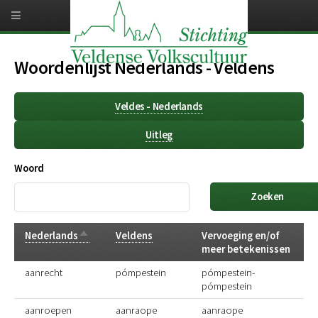
Overslaan
en
naar
de
inhoud
Woordenlijst Nederlands - Veldens
gaan
Veldes - Nederlands
Uitleg
Woord
Aflopend
Nederlands
Veldens
Vervoeging en/of
sorteren
meer betekenissen
aanrecht
pómpestein
pómpestein-
pómpestein
aanroepen
aanraope
aanraope